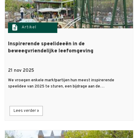
description
Artikel
Inspirerende speelideeën in de
beweegvriendelijke leefomgeving
21 nov 2025
We vroegen enkele marktpartijen hun meest inspirerende
speelidee van 2025 te sturen, een bijdrage aan de…
Lees verder »