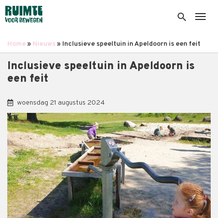
Overslaan
en
search
Togg
naar
de
Home
Nieuws
Inclusieve speeltuin in Apeldoorn is een feit
inhoud
Kruimelpad
gaan
Inclusieve speeltuin in Apeldoorn is
een feit
woensdag 21 augustus 2024