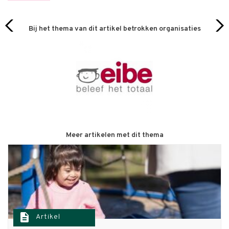
Bij het thema van dit artikel betrokken organisaties
Meer artikelen met dit thema
description
Artikel