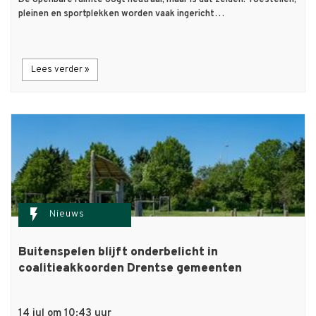
De openbare ruimte oogt neutraal, maar is dat zelden. Toestellen,
pleinen en sportplekken worden vaak ingericht…
Lees verder »
flash_on
Nieuws
Buitenspelen blijft onderbelicht in
coalitieakkoorden Drentse gemeenten
14 jul om 10:43 uur