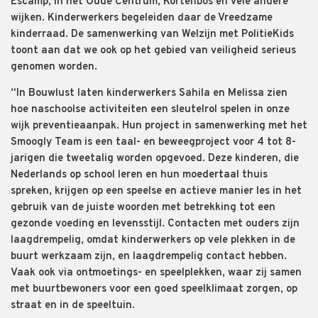
Escamp, in het Oude Centrum, Kortenbos en vele andere
wijken. Kinderwerkers begeleiden daar de Vreedzame
kinderraad. De samenwerking van Welzijn met PolitieKids
toont aan dat we ook op het gebied van veiligheid serieus
genomen worden.
“In Bouwlust laten kinderwerkers Sahila en Melissa zien
hoe naschoolse activiteiten een sleutelrol spelen in onze
wijk preventieaanpak. Hun project in samenwerking met het
Smoogly Team is een taal- en beweegproject voor 4 tot 8-
jarigen die tweetalig worden opgevoed. Deze kinderen, die
Nederlands op school leren en hun moedertaal thuis
spreken, krijgen op een speelse en actieve manier les in het
gebruik van de juiste woorden met betrekking tot een
gezonde voeding en levensstijl. Contacten met ouders zijn
laagdrempelig, omdat kinderwerkers op vele plekken in de
buurt werkzaam zijn, en laagdrempelig contact hebben.
Vaak ook via ontmoetings- en speelplekken, waar zij samen
met buurtbewoners voor een goed speelklimaat zorgen, op
straat en in de speeltuin.