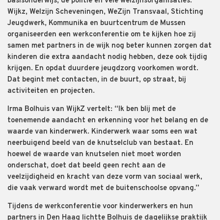
basisonderwijs, de politie en vele welzijnsorganisaties.
Wijkz, Welzijn Scheveningen, WeZijn Transvaal, Stichting
Jeugdwerk, Kommunika en buurtcentrum de Mussen
organiseerden een werkconferentie om te kijken hoe zij
samen met partners in de wijk nog beter kunnen zorgen dat
kinderen die extra aandacht nodig hebben, deze ook tijdig
krijgen. En opdat duurdere jeugdzorg voorkomen wordt.
Dat begint met contacten, in de buurt, op straat, bij
activiteiten en projecten.
Irma Bolhuis van WijkZ vertelt: “Ik ben blij met de
toenemende aandacht en erkenning voor het belang en de
waarde van kinderwerk. Kinderwerk waar soms een wat
neerbuigend beeld van de knutselclub van bestaat. En
hoewel de waarde van knutselen niet moet worden
onderschat, doet dat beeld geen recht aan de
veelzijdigheid en kracht van deze vorm van sociaal werk,
die vaak verward wordt met de buitenschoolse opvang.”
Tijdens de werkconferentie voor kinderwerkers en hun
partners in Den Haag lichtte Bolhuis de dagelijkse praktijk