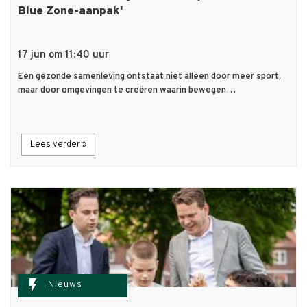
Blue Zone-aanpak'
17 jun om 11:40 uur
Een gezonde samenleving ontstaat niet alleen door meer sport,
maar door omgevingen te creëren waarin bewegen…
Lees verder »
flash_on
Nieuws