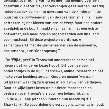
gemaakt over hun ervaring en met hun mening over een
speeltuin die later dit jaar vervangen gaat worden. Daarbij
hebben ze ook de mening gevraagd van de kinderen in de
buurt en de omwonenden van de speeltuin en zijn zij nauw
betrokken bij het kiezen van een ontwerp. Voor een andere
speelplek in de buurt maakten zij, samen met een echte
ontwerper, een mooi logo en organiseerden een knallend
openingsfeest. Bij deze projecten wordt nauw
samengewerkt met de spelbeheerder van de gemeente,
basisonderwijs en kinderopvang.”
“De ‘Wijktijgers’ in Transvaal onderzoeken samen het
nieuws dat kinderen bezig houdt. Dit doen ze door
onderzoekjes in de wijk, interviews, online- research en het
maken van beeldmateriaal. Kinderen mogen ‘wensen’
uitspreken waar zij zich graag in zouden willen verdiepen.
Door de wijktijgers laten we kinderen meedenken en
beslissen over thema’s die voor hen belangrijk zijn.”
“In de wijk Laak pitchen kinderen hun ideeën bij ‘De
Sharktank’. Ze beoordelen die vervolgens samen op inhoud,