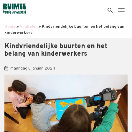
Overslaan
en
search
Togg
naar
de
Home
Artikelen
Kindvriendelijke buurten en het belang van
inhoud
Kruimelpad
kinderwerkers
gaan
Kindvriendelijke buurten en het
belang van kinderwerkers
maandag 8 januari 2024