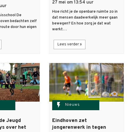
27 mei om 13:54 uur
 uur
Hoe richt je de openbare ruimte zo in
sisschool De
dat mensen daadwerkelijk meer gaan
hoven bedachten zelf
bewegen? En hoe zorg je dat wat
 route door hun eigen
werkt…
Lees verder »
flash_on
Nieuws
de Jeugd
Eindhoven zet
ys over het
jongerenwerk in tegen