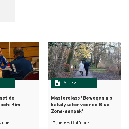
description
Artikel
met de
Masterclass 'Bewegen als
ach: Kim
katalysator voor de Blue
Zone-aanpak'
5 uur
17 jun om 11:40 uur