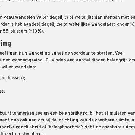
.
niveau wandelen vaker dagelijks of wekelijks dan mensen met e
rder is het aandeel dagelijkse of wekelijkse wandelaars onder 1
r 55-plussers (+10%).
ing
eeft aan hun wandeling vanaf de voordeur te starten. Veel
igen woonomgeving. Zij vinden een aantal dingen belangrijk om
willen wandelen:
en, bossen);
es.
uurtkenmerken spelen een belangrijke rol bij het stimuleren va
raadt dan ook aan om bij de inrichting van de openbare ruimte in
delvriendelijkheid of ‘beloopbaarheid’: richt de openbare ruimt
liteert en stimuleert.