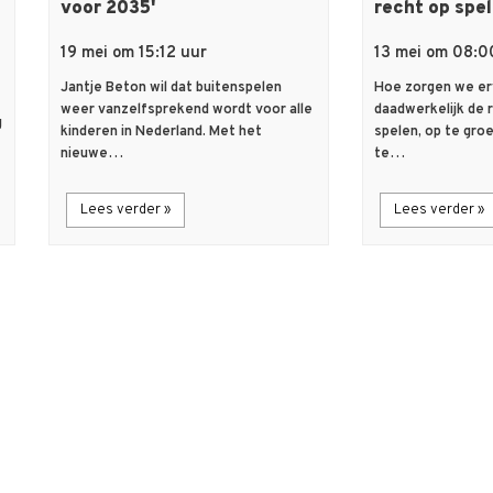
voor 2035'
recht op spe
19 mei om 15:12 uur
13 mei om 08:0
Jantje Beton wil dat buitenspelen
Hoe zorgen we er
weer vanzelfsprekend wordt voor alle
daadwerkelijk de 
g
kinderen in Nederland. Met het
spelen, op te gro
nieuwe…
te…
Lees verder »
Lees verder »
description
flash_on
Artikel
Nieuws