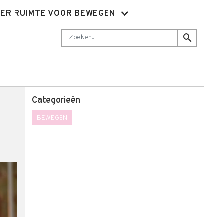
ER RUIMTE VOOR BEWEGEN
Nieuwsbrief
Abonnementen
Sluit je aan
Contact
Zoeken
search
Categorieën
BEWEGEN