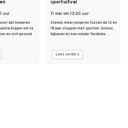
len
sportuitval
0 uur
11 mei om 13:20 uur
voor dat kinderen
Steeds meer jongeren tussen de 12 en
ruimte krijgen om te
18 jaar stoppen met sporten. School,
eien en zich gezond
bijbanen en een minder flexibele…
Lees verder »
description
Artikel