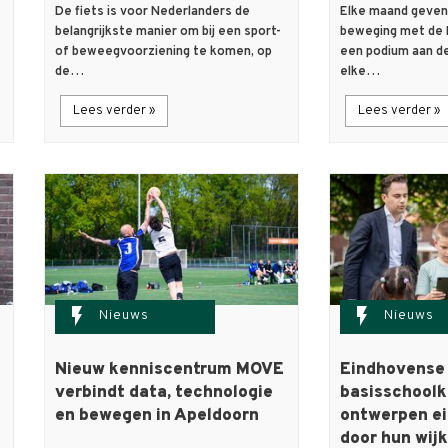
De fiets is voor Nederlanders de
Elke maand geven 
belangrijkste manier om bij een sport-
beweging met de 
of beweegvoorziening te komen, op
een podium aan de
de…
elke…
Lees verder »
Lees verder »
flash_on
flash_on
Nieuws
Nieuws
Nieuw kenniscentrum MOVE
Eindhovense
verbindt data, technologie
basisschoolk
en bewegen in Apeldoorn
ontwerpen ei
door hun wijk