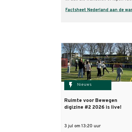
Factsheet Nederland aan de wa
flash_on
Nieuws
Ruimte voor Bewegen
digizine #2 2026 is live!
3 jul om 13:20 uur