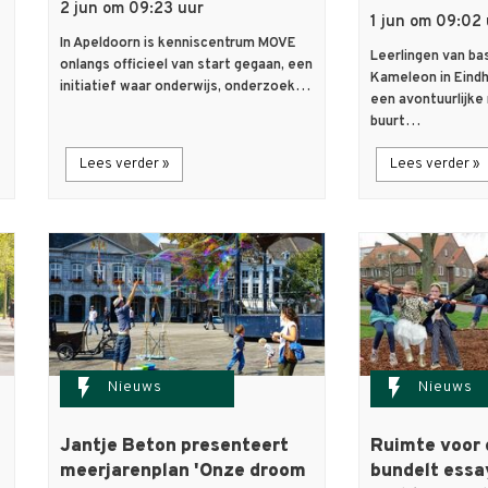
2 jun om 09:23 uur
1 jun om 09:02
In Apeldoorn is kenniscentrum MOVE
Leerlingen van ba
onlangs officieel van start gegaan, een
Kameleon in Eind
initiatief waar onderwijs, onderzoek…
een avontuurlijke
buurt…
Lees verder »
Lees verder »
flash_on
flash_on
Nieuws
Nieuws
Jantje Beton presenteert
Ruimte voor 
meerjarenplan 'Onze droom
bundelt essa