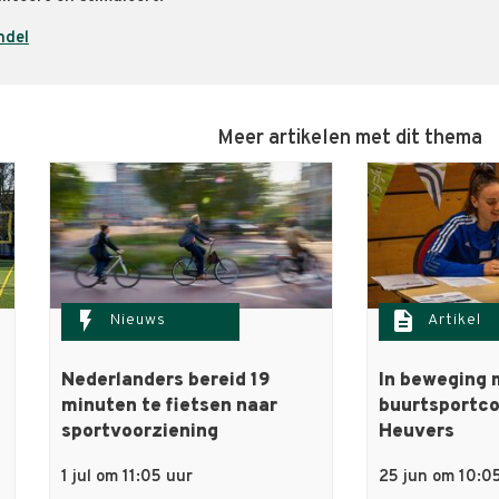
ndel
Meer artikelen met dit thema
flash_on
description
Nieuws
Artikel
Nederlanders bereid 19
In beweging 
minuten te fietsen naar
buurtsportco
sportvoorziening
Heuvers
1 jul om 11:05 uur
25 jun om 10:0