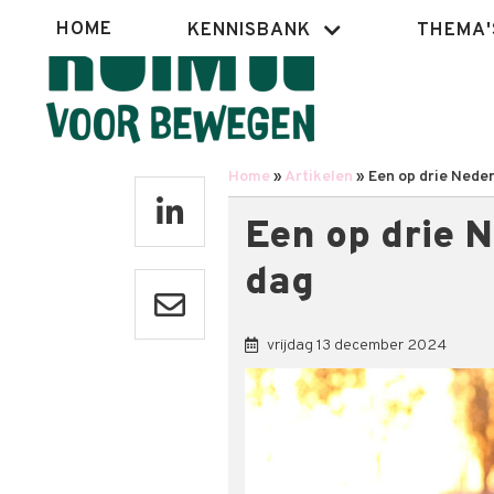
Overslaan
Hoofdnavigatie
HOME
KENNISBANK
THEMA'
en
naar
de
inhoud
gaan
Home
Artikelen
Een op drie Neder
Kruimelpad
Een op drie 
dag
vrijdag 13 december 2024