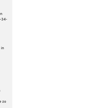
en
6-34-
 in
n
e zo