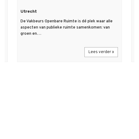
Utrecht
D
De Vakbeurs Openbare Ruimte is dé plek waar alle
Ho
aspecten van publieke ruimte samenkomen: van
ui
groen en…
ve
Lees verder »