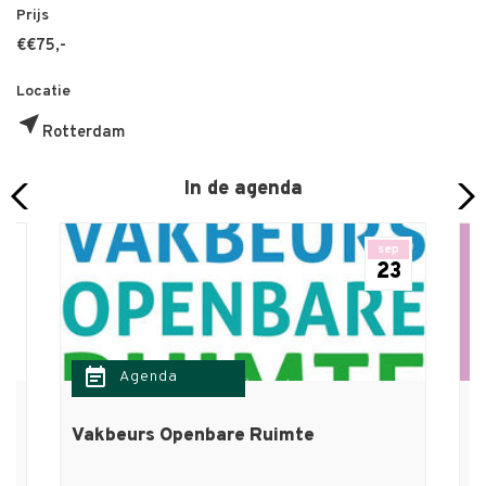
Prijs
€€75,-
Locatie
near_me
Rotterdam
In de agenda
sep
23
event_note
e
Agenda
Vakbeurs Openbare Ruimte
M