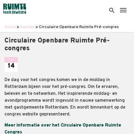
Overslaan
en
search
Togg
naar
de
Home
Agenda
Circulaire Openbare Ruimte Pré-congres
inhoud
Kruimelpad
gaan
Circulaire Openbare Ruimte Pré-
congres
jun
14
De dag voor het congres komen we in de middag in
Rotterdam bijeen voor het pré-congres. Om te ervaren,
beleven en te netwerken. Het inspirerende middag- en
avondprogramma wordt ingevuld in nauwe samenwerking
met gastgemeente Rotterdam. En wordt binnenkort op de
congres website gepresenteerd.
Meer informatie over het Circulaire Openbare Ruimte
Congres