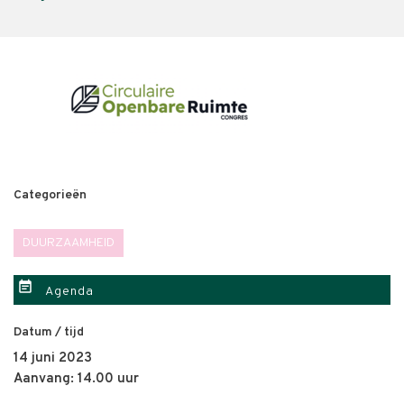
Categorieën
DUURZAAMHEID
event_note
Agenda
Datum / tijd
14 juni 2023
Aanvang: 14.00 uur